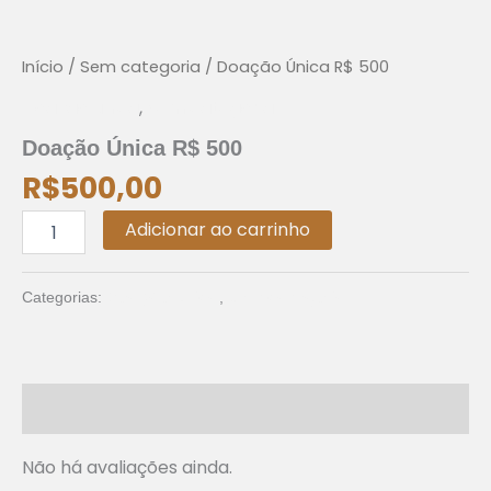
Única
R$
500
Início
/
Sem categoria
/ Doação Única R$ 500
quantidade
Doação única
,
Sem categoria
Doação Única R$ 500
R$
500,00
Adicionar ao carrinho
Doação única
Sem categoria
Categorias:
,
Avaliações (0)
Não há avaliações ainda.