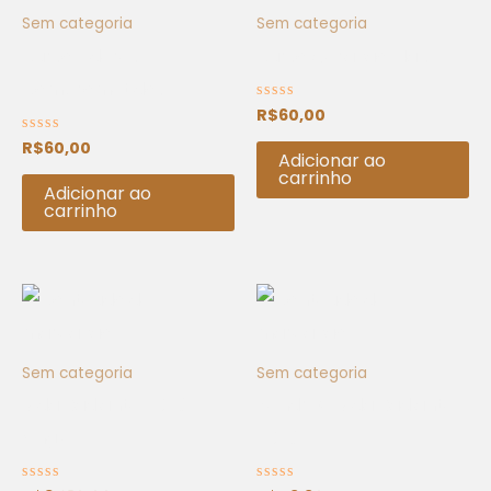
Sem categoria
Sem categoria
Curso Líderes
Curso Geração Mais
Comprometidos
R$
60,00
Avaliação
0
de
R$
60,00
Avaliação
5
Adicionar ao
0
de
carrinho
5
Adicionar ao
carrinho
Sem categoria
Sem categoria
Vida Radiante 2026 –
Pendrive Vida Radiante
Single
2026