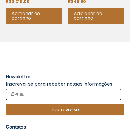
R$
3.210,00
R$
49,90
Avaliação
Avaliação
0
0
de
de
5
5
Adicionar ao
Adicionar ao
carrinho
carrinho
Newsletter
Inscreva-se para receber nossas informações
Inscreva-se
Contatos