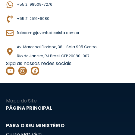
+55 21 98509-7276
+55 21 2516-6080
falecom@juventudecrista.com.br
Av. Marechal Floriano, 38 - Sala 905 Centro
Rio de Janeiro, RJ Brasil CEP 20080-007
Siga as nossas redes sociais
Y
I
F
o
n
a
u
s
c
t
t
e
u
a
b
b
g
o
Mapa do Site
e
r
o
PÁGINA PRINCIPAL
a
k
m
PARA O SEU MINISTÉRIO
Curso EBD Viva