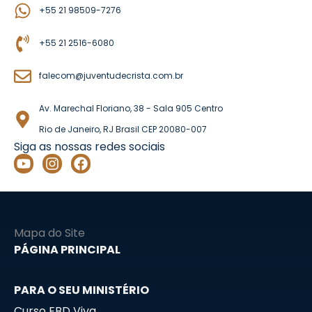
+55 21 98509-7276
+55 21 2516-6080
falecom@juventudecrista.com.br
Av. Marechal Floriano, 38 - Sala 905 Centro
Rio de Janeiro, RJ Brasil CEP 20080-007
Siga as nossas redes sociais
Y
I
F
o
n
a
u
s
c
t
t
e
u
a
b
b
g
o
Mapa do Site
e
r
o
PÁGINA PRINCIPAL
a
k
m
PARA O SEU MINISTÉRIO
Curso EBD Viva