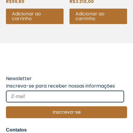
R$
59,80
R$
3.210,00
Avaliação
Avaliação
0
0
de
de
5
5
Adicionar ao
Adicionar ao
carrinho
carrinho
Newsletter
Inscreva-se para receber nossas informações
Inscreva-se
Contatos