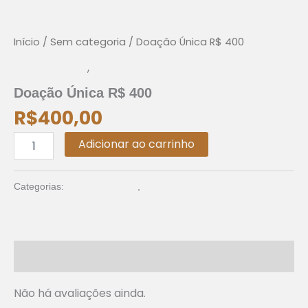
Única
R$
400
Início
/
Sem categoria
/ Doação Única R$ 400
quantidade
Doação única
,
Sem categoria
Doação Única R$ 400
R$
400,00
Adicionar ao carrinho
Doação única
Sem categoria
Categorias:
,
Avaliações (0)
Não há avaliações ainda.