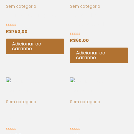
Sem categoria
Sem categoria
Doação Única R$ 750
Curso Líderes
Comprometidos
R$
750,00
Avaliação
0
de
R$
60,00
Avaliação
5
Adicionar ao
0
de
carrinho
5
Adicionar ao
carrinho
Sem categoria
Sem categoria
Livro A Alegria Vem Pelo
Vida Radiante 2026 –
Amanhecer
Single