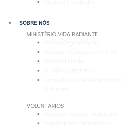
Canal do YouTube
SOBRE NÓS
MINISTÉRIO VIDA RADIANTE
Nossa Organização
Nossas Crenças e Valores
Nossa História
Pr. Gilton Medeiros
Conselho do Ministério Vida
Radiante
VOLUNTÁRIOS
Representantes Regionais
Prestadores de Serviços