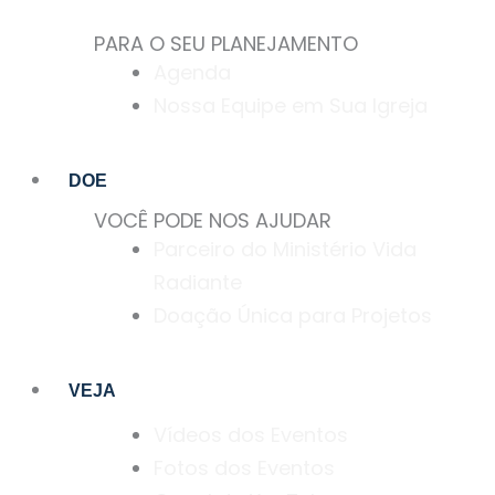
PARA O SEU PLANEJAMENTO
Agenda
Nossa Equipe em Sua Igreja
DOE
VOCÊ PODE NOS AJUDAR
Parceiro do Ministério Vida
Radiante
Doação Única para Projetos
VEJA
Vídeos dos Eventos
Fotos dos Eventos