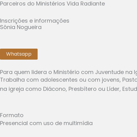
Parceiros do Ministérios Vida Radiante
Inscrições e informações
Sônia Nogueira
Tel.:
+55 21 98509-7276
Email:
cursos@juventudecrista.com.br
Whatsapp
Para quem lidera o Ministério com Juventude na I
Trabalha com adolescentes ou com jovens, Pastor
na igreja como Diácono, Presbítero ou Líder, Est
Formato
Presencial com uso de multimídia