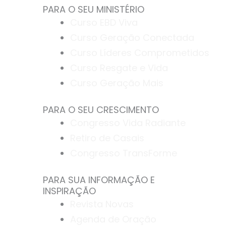
PARA O SEU MINISTÉRIO
Curso EBD Viva
Curso Geração Conectada
Curso Líderes Comprometidos
Curso Resgate e Vida
Curso Geração Mais
PARA O SEU CRESCIMENTO
Congresso Vida Radiante
Retiro de Casais
Congresso TransForme
PARA SUA INFORMAÇÃO E
INSPIRAÇÃO
Revista Novas
Agenda de Oração