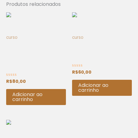
Produtos relacionados
curso
curso
Curso Geração
Curso: Geração Mais –
Conectada – 08 de julho
28 de fevereiro de 2026
de 2023
R$
60,00
Avaliação
0
de
R$
80,00
Avaliação
5
Adicionar ao
0
de
carrinho
5
Adicionar ao
carrinho