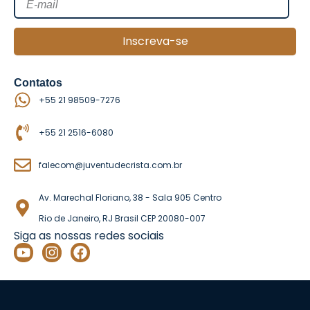
Inscreva-se
Contatos
+55 21 98509-7276
+55 21 2516-6080
falecom@juventudecrista.com.br
Av. Marechal Floriano, 38 - Sala 905 Centro
Rio de Janeiro, RJ Brasil CEP 20080-007
Siga as nossas redes sociais
Y
I
F
o
n
a
u
s
c
t
t
e
u
a
b