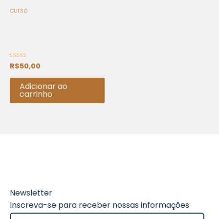
curso
Curso: EBD Viva – 26 de
Abril de 2025
R$
50,00
Avaliação
0
de
5
Adicionar ao
carrinho
Newsletter
Inscreva-se para receber nossas informações