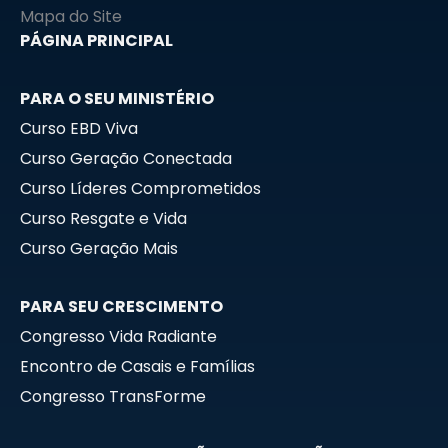
b
g
o
Mapa do Site
e
r
o
PÁGINA PRINCIPAL
a
k
m
PARA O SEU MINISTÉRIO
Curso EBD Viva
Curso Geração Conectada
Curso Líderes Comprometidos
Curso Resgate e Vida
Curso Geração Mais
PARA SEU CRESCIMENTO
Congresso Vida Radiante
Encontro de Casais e Famílias
Congresso TransForme