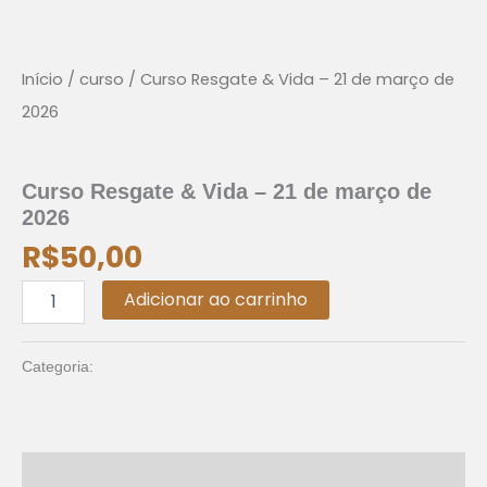
Curso
Resgate
&
Vida
Início
/
curso
/ Curso Resgate & Vida – 21 de março de
-
2026
21
de
curso
março
de
Curso Resgate & Vida – 21 de março de
2026
2026
quantidade
R$
50,00
Adicionar ao carrinho
curso
Categoria:
Avaliações (0)