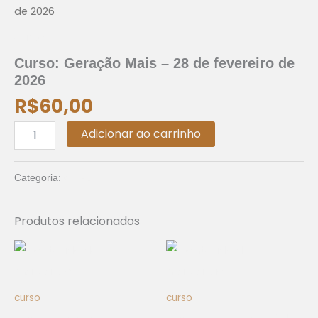
de 2026
de
fevereiro
curso
de
2026
Curso: Geração Mais – 28 de fevereiro de
quantidade
2026
R$
60,00
Adicionar ao carrinho
curso
Categoria:
Produtos relacionados
curso
curso