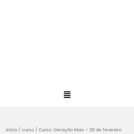
Ir
para
o
conteúdo
Main
Menu
Curso:
Geração
Mais
-
Início
/
curso
/ Curso: Geração Mais – 28 de fevereiro
28