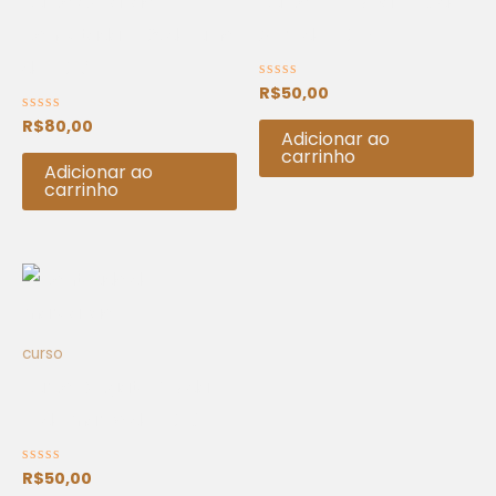
Curso Geração
Curso: EBD Viva – 26 de
Conectada – 08 de julho
Abril de 2025
de 2023
R$
50,00
Avaliação
0
de
R$
80,00
Avaliação
5
Adicionar ao
0
de
carrinho
5
Adicionar ao
carrinho
curso
Curso Resgate & Vida –
21 de março de 2026
R$
50,00
Avaliação
0