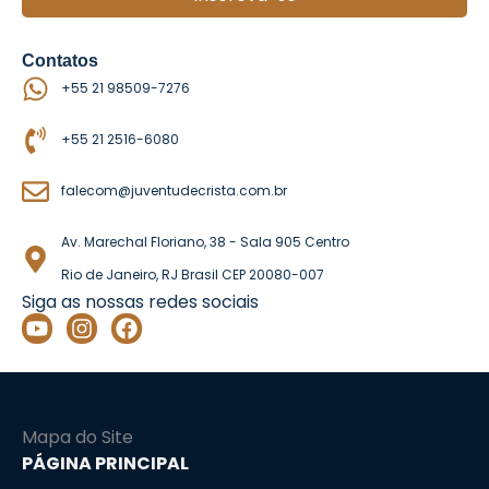
Contatos
+55 21 98509-7276
+55 21 2516-6080
falecom@juventudecrista.com.br
Av. Marechal Floriano, 38 - Sala 905 Centro
Rio de Janeiro, RJ Brasil CEP 20080-007
Siga as nossas redes sociais
Y
I
F
o
n
a
u
s
c
t
t
e
u
a
b
b
g
o
Mapa do Site
e
r
o
PÁGINA PRINCIPAL
a
k